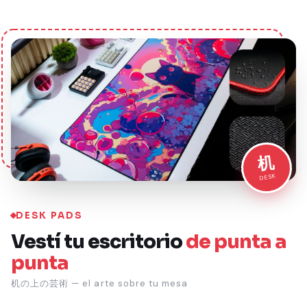
机
DESK
DESK PADS
Vestí tu escritorio
de punta a
punta
机の上の芸術 — el arte sobre tu mesa