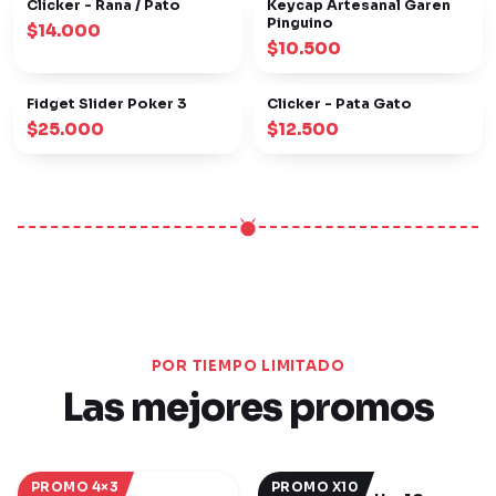
Clicker - Rana / Pato
Keycap Artesanal Garen
NUEVO
NUEVO
Pinguino
$14.000
$10.500
Fidget Slider Poker 3
Clicker - Pata Gato
NUEVO
NUEVO
$25.000
$12.500
POR TIEMPO LIMITADO
Las mejores promos
PROMO 4×3
PROMO X10