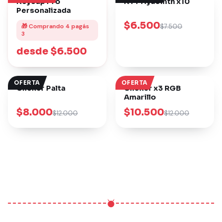
Keycap Pro
KTT Hyacinth x10
Personalizada
$6.500
🎁 Comprando 4 pagás
$7.500
3
desde $6.500
OFERTA
OFERTA
Clicker Palta
Clicker x3 RGB
Amarillo
$8.000
$10.500
$12.000
$12.000
Comprar
Comprar
Comprar
Comprar
SHENLONG
WAVES
HOLLOW KNIGHT
SPIDERMAN