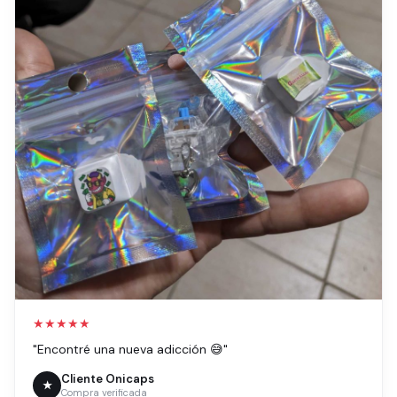
★★★★★
"Encontré una nueva adicción 😅"
Cliente Onicaps
★
Compra verificada