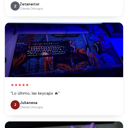
Zetaneitor
Z
Cliente Onicaps
★★★★★
"Lo último, las keycaps 🔥"
Julianesa
J
Cliente Onicaps