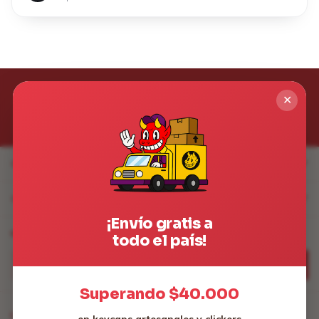
✕
CATEGORÍAS
CONTACTÁNOS
¡Envío gratis a
NEWSLETTER
todo el país!
Superando $40.000
Medios de pago
en keycaps artesanales y clickers