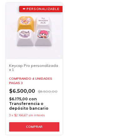
✏ PERSONALIZABLE
Keycap Pro personalizada
x 1
COMPRANDO 4 UNIDADES
PAGAS 3
$6.500,00
$8.500,00
$6.175,00
con
Transferencia o
depósito bancario
3
x
$2.166,67
sin interés
COMPRAR