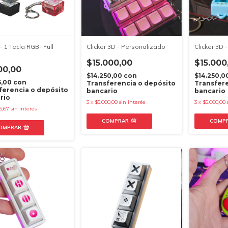
 - 1 Tecla RGB- Full
Clicker 3D - Personalizado
Clicker 3D 
$15.000,00
$15.000
00,00
$14.250,00
con
$14.250,0
5,00
con
Transferencia o depósito
Transfere
ferencia o depósito
bancario
bancario
rio
3
x
$5.000,00
sin interés
3
x
$5.000,00
6,67
sin interés
COMPRAR
COMP
OMPRAR