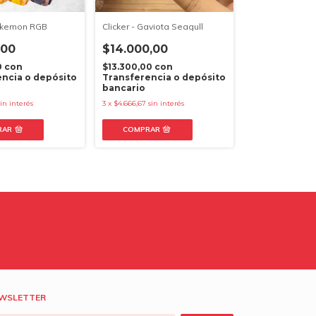
Pokemon RGB
Clicker - Gaviota Seagull
,00
$14.000,00
0
con
$13.300,00
con
ncia o depósito
Transferencia o depósito
bancario
sin interés
3
x
$4.666,67
sin interés
RAR
WSLETTER