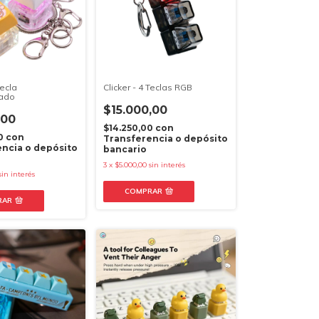
Tecla
Clicker - 4 Teclas RGB
zado
$15.000,00
,00
$14.250,00
con
00
con
Transferencia o depósito
ncia o depósito
bancario
3
x
$5.000,00
sin interés
sin interés
COMPRAR
RAR