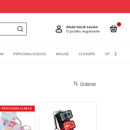
0
¡Hola!
Iniciá sesión
O podés registrarte
OM
PERSONALIZADOS
MOUSE
CLICKERS
SPACEBARS
Ordenar
✏ PERSONALIZABLE