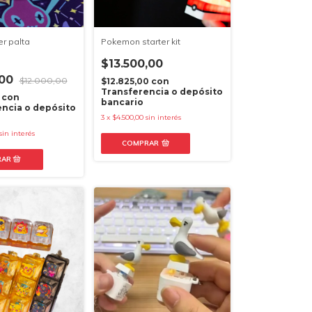
er palta
Pokemon starter kit
$13.500,00
,00
$12.000,00
$12.825,00
con
Transferencia o depósito
0
con
bancario
ncia o depósito
3
x
$4.500,00
sin interés
sin interés
COMPRAR