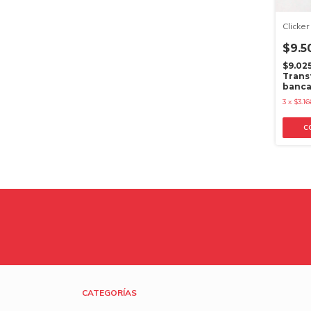
Clicker
$9.5
$9.02
Trans
banca
3
x
$3.16
C
CATEGORÍAS