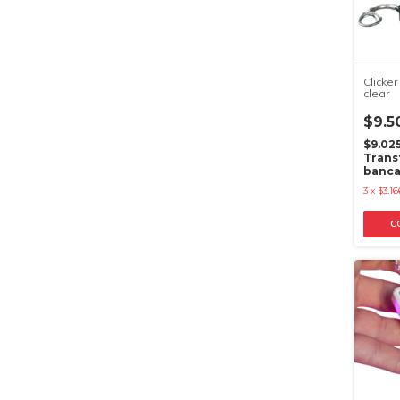
Clicker
clear
$9.5
$9.02
Trans
banca
3
x
$3.16
C