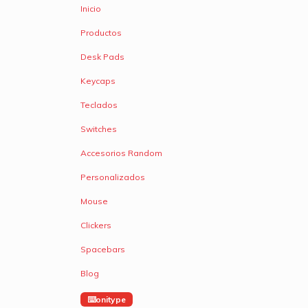
Inicio
Productos
Desk Pads
Keycaps
Teclados
Switches
Accesorios Random
Personalizados
Mouse
Clickers
Spacebars
Blog
onitype