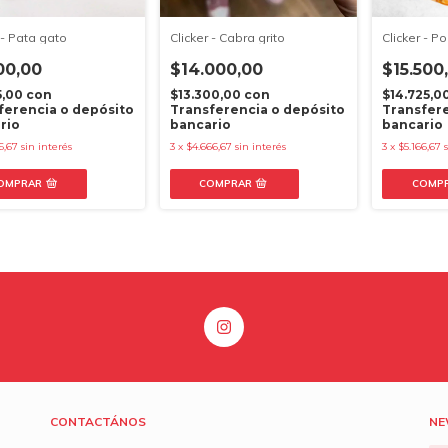
 - Pata gato
Clicker - Cabra grito
Clicker - 
00,00
$14.000,00
$15.500
5,00
con
$13.300,00
con
$14.725,0
ferencia o depósito
Transferencia o depósito
Transfere
rio
bancario
bancario
6,67
sin interés
3
x
$4.666,67
sin interés
3
x
$5.166,67
OMPRAR
COMP
CONTACTÁNOS
NE