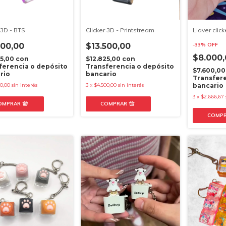
 3D - BTS
Clicker 3D - Printstream
Llaver click
500,00
$13.500,00
-
33
%
OFF
$8.000
25,00
con
$12.825,00
con
ferencia o depósito
Transferencia o depósito
$7.600,0
rio
bancario
Transfere
0,00
sin interés
3
x
$4.500,00
sin interés
bancario
3
x
$2.666,67