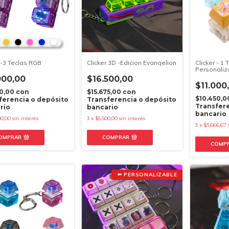
 -3 Teclas RGB
Clicker 3D -Edicion Evangelion
Clicker - 1 
Personali
000,00
$16.500,00
$11.000
00,00
con
$15.675,00
con
$10.450,
ferencia o depósito
Transferencia o depósito
Transfere
rio
bancario
bancario
00,00
sin interés
3
x
$5.500,00
sin interés
3
x
$3.666,67
OMPRAR
COMPRAR
COMP
✏ PERSONALIZABLE