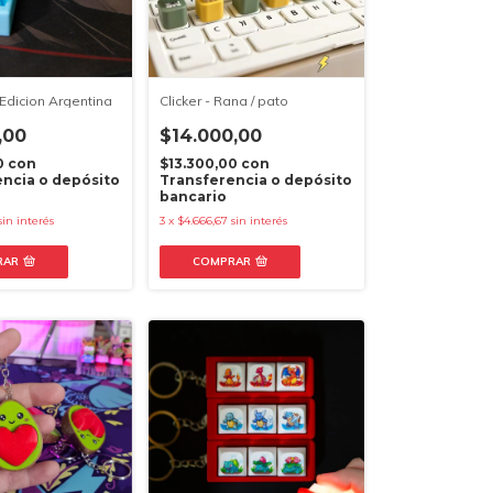
-Edicion Argentina
Clicker - Rana / pato
,00
$14.000,00
0
con
$13.300,00
con
ncia o depósito
Transferencia o depósito
bancario
sin interés
3
x
$4.666,67
sin interés
RAR
COMPRAR