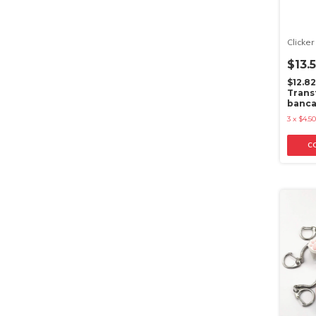
Clicker
$13.
$12.8
Trans
banca
3
x
$4.50