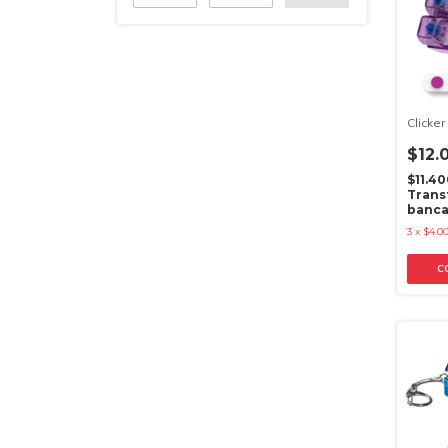
Clicker
$12.
$11.4
Trans
banca
3
x
$4.0
C