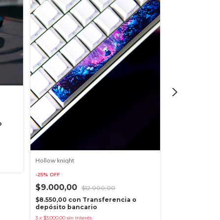
Spiderman
$12.000,00
o
$11.400,00
co
depósito banc
3
x
$4.000,00
sin in
Hollow knight
-
25
%
OFF
$9.000,00
$12.000,00
$8.550,00
con
Transferencia o
depósito bancario
3
x
$3.000,00
sin interés