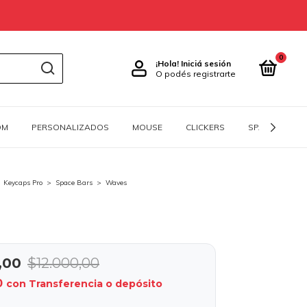
0
¡Hola!
Iniciá sesión
O podés registrarte
OM
PERSONALIZADOS
MOUSE
CLICKERS
SPACEBARS
Keycaps Pro
>
Space Bars
>
Waves
,00
$12.000,00
0
con
Transferencia o depósito