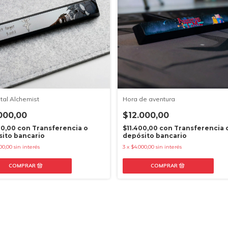
tal Alchemist
Hora de aventura
000,00
$12.000,00
00,00
con
Transferencia o
$11.400,00
con
Transferencia 
ito bancario
depósito bancario
00,00
sin interés
3
x
$4.000,00
sin interés