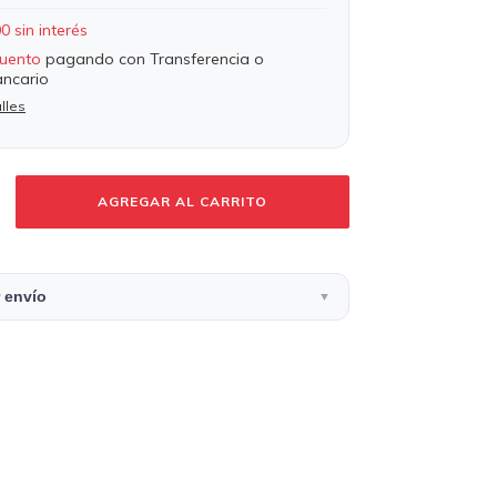
00
sin interés
uento
pagando con Transferencia o
ancario
lles
 envío
▼