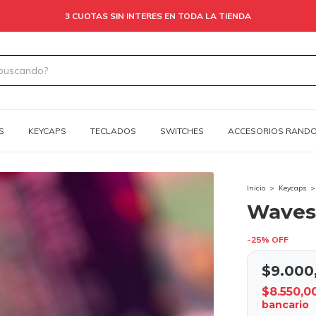
3 CUOTAS SIN INTERES EN TODA LA TIENDA
S
KEYCAPS
TECLADOS
SWITCHES
ACCESORIOS RAND
Inicio
>
Keycaps
>
Waves
-
25
%
OFF
$9.000
$8.550,0
bancario