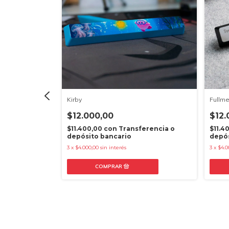
Kirby
Fullme
$12.000,00
$12.
erencia o
$11.400,00
con
Transferencia o
$11.4
depósito bancario
depós
3
x
$4.000,00
sin interés
3
x
$4.0