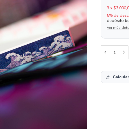
3
x
$3.000,
5% de desc
depósito b
Ver más deta
Calcular