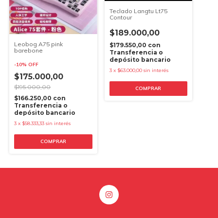
Teclado Langtu Lt75
Contour
$189.000,00
Leobog A75 pink
$179.550,00
con
barebone
Transferencia o
depósito bancario
-
10
%
OFF
3
x
$63.000,00
sin interés
$175.000,00
$195.000,00
$166.250,00
con
Transferencia o
depósito bancario
3
x
$58.333,33
sin interés