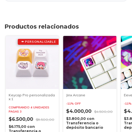
Productos relacionados
✏ PERSONALIZABLE
Keycap Pro personalizada
Jinx Arcane
Eeve
x 1
-
11
%
OFF
-
11
COMPRANDO 4 UNIDADES
$4.000,00
$4
$4.500,00
PAGAS 3
$6.500,00
$3.800,00
con
$3.
$8.500,00
Transferencia o
Tra
$6.175,00
con
depósito bancario
dep
Transferencia o