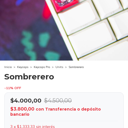
Inicio
>
Keycaps
>
Keycaps Pro
>
Units
>
Sombrerero
Sombrerero
-
11
%
OFF
$4.000,00
$4.500,00
$3.800,00
con
Transferencia o depósito
bancario
3
x
$1.333,33
sin interés