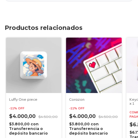
Productos relacionados
Luffy One piece
Corazon
Keyc
x 1
-
11
%
OFF
-
11
%
OFF
COMP
$4.000,00
$4.000,00
$4.500,00
$4.500,00
PAGA
$3.800,00
con
$3.800,00
con
$6
Transferencia o
Transferencia o
$6.
depósito bancario
depósito bancario
Tra