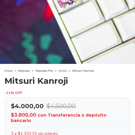
Inicio
>
Keycaps
>
Keycaps Pro
>
Units
>
Mitsuri Kanroji
Mitsuri Kanroji
-
11
%
OFF
$4.000,00
$4.500,00
$3.800,00
con
Transferencia o depósito
bancario
3
x
$1.333,33
sin interés