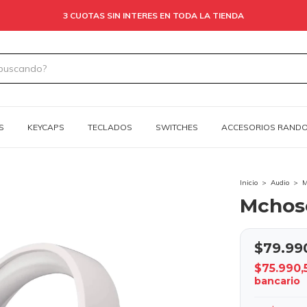
3 CUOTAS SIN INTERES EN TODA LA TIENDA
S
KEYCAPS
TECLADOS
SWITCHES
ACCESORIOS RAND
Inicio
>
Audio
>
M
Mchos
$79.99
$75.990
bancario