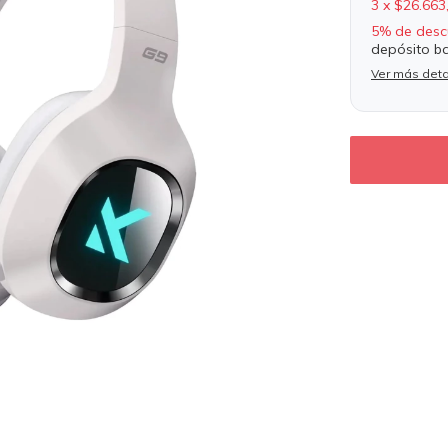
3
x
$26.663
5% de desc
depósito b
Ver más deta