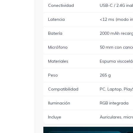
Conectividad
USB-C / 2.4G ina
Latencia
<12 ms (modo in
Batería
2000 mAh recar
Micrófono
50 mm con cancel
Materiales
Espuma viscoelás
Peso
265 g
Compatibilidad
PC, Laptop, PlayS
Iluminación
RGB integrada
Incluye
Auriculares, micr