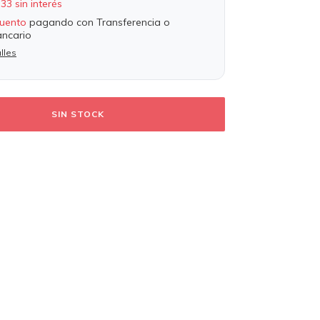
,33
sin interés
uento
pagando con Transferencia o
ancario
lles