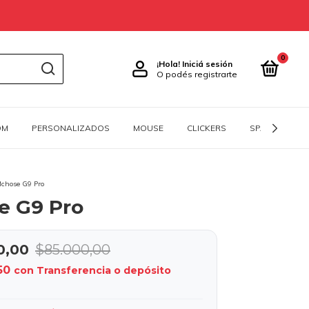
0
¡Hola!
Iniciá sesión
O podés registrarte
OM
PERSONALIZADOS
MOUSE
CLICKERS
SPACEBARS
chose G9 Pro
e G9 Pro
0,00
$85.000,00
,50
con
Transferencia o depósito