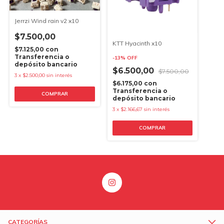
Jerrzi Wind rain v2 x10
$7.500,00
KTT Hyacinth x10
$7.125,00
con
Transferencia o
-
13
%
OFF
depósito bancario
$6.500,00
$7.500,00
3
x
$2.500,00
sin interés
$6.175,00
con
Transferencia o
COMPRAR
depósito bancario
3
x
$2.166,67
sin interés
COMPRAR
CATEGORÍAS