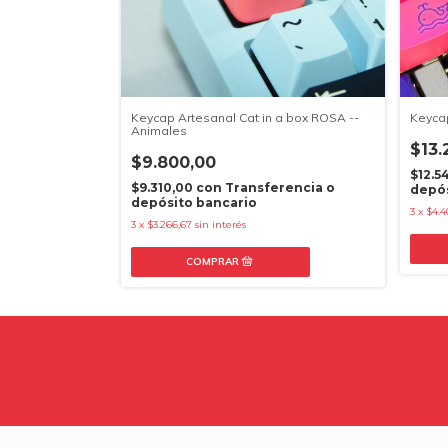
Keycap Artesanal Cat in a box ROSA --
Keycap
Animales
$13.
$9.800,00
$12.5
$9.310,00
con
Transferencia o
depós
depósito bancario
3
x
$4.4
3
x
$3.266,67
sin interés