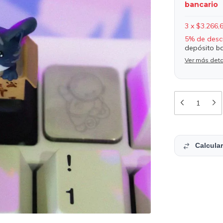
bancario
3
x
$3.266,
5% de desc
depósito b
Ver más deta
Calcular