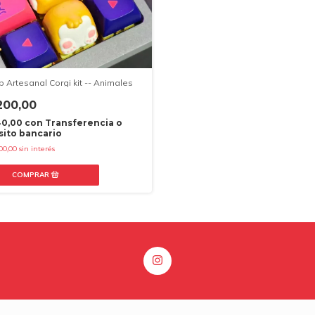
 Artesanal Corgi kit -- Animales
200,00
40,00
con
Transferencia o
ito bancario
00,00
sin interés