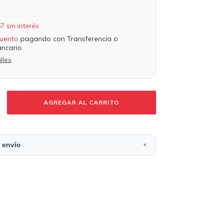
67
sin interés
uento
pagando con Transferencia o
ancario
lles
 envío
▼