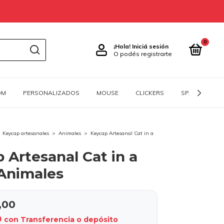
0
¡Hola!
Iniciá sesión
O podés registrarte
OM
PERSONALIZADOS
MOUSE
CLICKERS
SPACEBARS
Keycap artesanales
>
Animales
>
Keycap Artesanal Cat in a
 Artesanal Cat in a
 Animales
,00
0
con
Transferencia o depósito