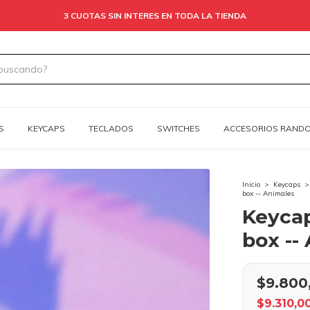
3 CUOTAS SIN INTERES EN TODA LA TIENDA
S
KEYCAPS
TECLADOS
SWITCHES
ACCESORIOS RAND
Inicio
>
Keycaps
>
box -- Animales
Keycap
box --
$9.800
$9.310,0