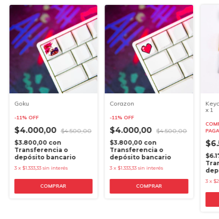
Goku
Corazon
Keyc
x 1
-
11
%
OFF
-
11
%
OFF
COMP
$4.000,00
$4.000,00
$4.500,00
$4.500,00
PAGA
$3.800,00
con
$3.800,00
con
$6
Transferencia o
Transferencia o
$6.
depósito bancario
depósito bancario
Tra
3
x
$1.333,33
sin interés
3
x
$1.333,33
sin interés
dep
3
x
$2