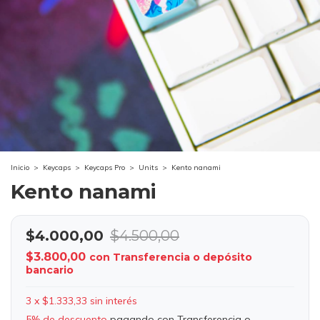
Inicio
>
Keycaps
>
Keycaps Pro
>
Units
>
Kento nanami
Kento nanami
$4.000,00
$4.500,00
$3.800,00
con
Transferencia o depósito
bancario
3
x
$1.333,33
sin interés
5% de descuento
pagando con Transferencia o