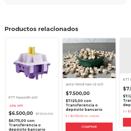
Productos relacionados
KTT 
Jerrzi Wind rain v2 x10
$7.
$7.500,00
$7.1
KTT Hyacinth x10
Tra
$7.125,00
con
dep
Transferencia o
-
13
%
OFF
depósito bancario
3
x
$2
$6.500,00
$7.500,00
3
x
$2.500,00
sin interés
$6.175,00
con
Transferencia o
COMPRAR
depósito bancario