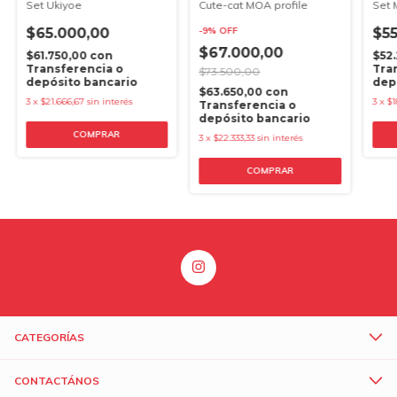
Set Ukiyoe
Cute-cat MOA profile
Set 
$65.000,00
-
9
%
OFF
$55
$67.000,00
$61.750,00
con
$52
Transferencia o
Tra
$73.500,00
depósito bancario
dep
$63.650,00
con
3
x
$21.666,67
sin interés
3
x
$1
Transferencia o
depósito bancario
COMPRAR
3
x
$22.333,33
sin interés
CATEGORÍAS
CONTACTÁNOS