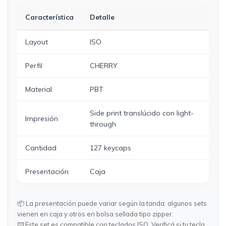
Característica
Detalle
Layout
ISO
Perfil
CHERRY
Material
PBT
Side print translúcido con light-
Impresión
through
Cantidad
127 keycaps
Presentación
Caja
📦 La presentación puede variar según la tanda: algunos sets
vienen en caja y otros en bolsa sellada tipo zipper.
⌨️ Este set es compatible con teclados ISO. Verificá si tu tecla