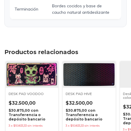
Bordes cocidos y base de
Terminación
caucho natural antideslizante
Productos relacionados
DESK PAD VOODOO
DESK PAD HIVE
Desk
colo
$32.500,00
$32.500,00
$32
$30.875,00
con
$30.875,00
con
$30
Transferencia o
Transferencia o
Tra
depósito bancario
depósito bancario
dep
3
x
$10.833,33
sin interés
3
x
$10.833,33
sin interés
3
x
$1