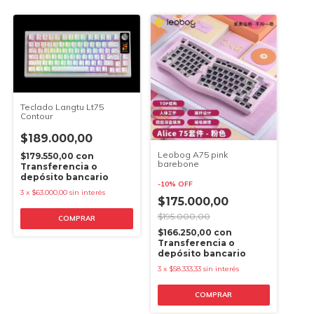
Teclado Langtu Lt75
Contour
$189.000,00
Leobog A75 pink
$179.550,00
con
barebone
Transferencia o
depósito bancario
-
10
%
OFF
3
x
$63.000,00
sin interés
$175.000,00
$195.000,00
$166.250,00
con
Transferencia o
depósito bancario
3
x
$58.333,33
sin interés