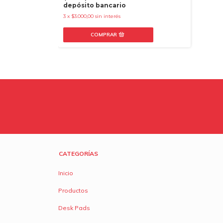
depósito bancario
3
x
$3.000,00
sin interés
CATEGORÍAS
Inicio
Productos
Desk Pads