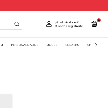
0
¡Hola!
Iniciá sesión
O podés registrarte
OM
PERSONALIZADOS
MOUSE
CLICKERS
SPACEBARS