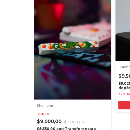
Sombre
$9.5
$9.02
depós
3
x
$3.1
Shenlong
-
25
%
OFF
$9.000,00
$12.000,00
$8.550,00
con
Transferencia o