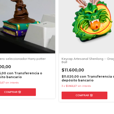
ro seleccionador Harry potter
Keycap Artesanal Shenlong -- Dra
Ball
00,00
$11.600,00
5,00
con
Transferencia o
$11.020,00
con
Transferencia 
ito bancario
depósito bancario
66,67
sin interés
3
x
$3.866,67
sin interés