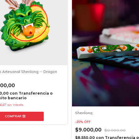
 Artesanal Shenlong -- Dragon
600,00
20,00
con
Transferencia o
ito bancario
66,67
sin interés
Shenlong
-
25
%
OFF
$9.000,00
$12.000,00
$8.550,00
con
Transferencia o