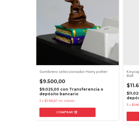
Sombrero seleccionador Harry potter
Keycap
Ball
$9.500,00
$11.
$9.025,00
con
Transferencia o
$11.0
depósito bancario
depós
3
x
$3.166,67
sin interés
3
x
$3.8