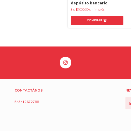
depósito bancario
3
x
$3.000,00
sin interés
CONTACTÁNOS
NE
543412672788